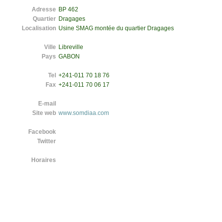
Adresse
BP 462
Quartier
Dragages
Localisation
Usine SMAG montée du quartier Dragages
Ville
Libreville
Pays
GABON
Tel
+241-011 70 18 76
Fax
+241-011 70 06 17
E-mail
Site web
www.somdiaa.com
Facebook
Twitter
Horaires