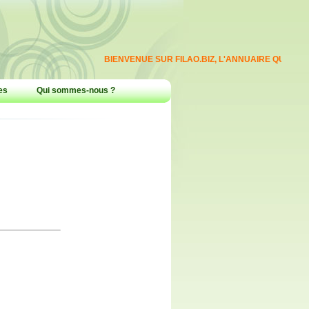
BIENVENUE SUR FILAO.BIZ, L'ANNUAIRE QUI REPERT
es
Qui sommes-nous ?