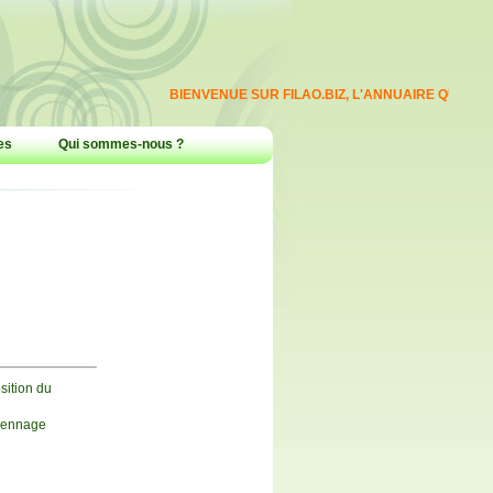
BIENVENUE SUR FILAO.BIZ, L'ANNUAIRE QUI REPER
es
Qui sommes-nous ?
sition du
diennage