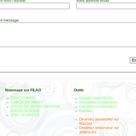
re nom / société :
Votre adresse email :
re message :
Nouveaux sur FILAO
Outils
ZERO A HERO
Espace client FILAO
GABON BATIMENT
Inscription à l'annuaire
ETUDE DE MAITRE MAPAGA
Conditions d'utilisation
BOUNA NZOGHE
Contact
JOSY-SERVICES
Devenez annonceur sur
filao.biz
Devenez annonceur sur
amaria.biz