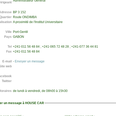
Administrateur Général
irigeant
Adresse
BP 3 152
Quartier
Route ONDIMBA
lisation
A proximité de l'Institut Universitaire
Ville
Port-Gentil
Pays
GABON
Tel
+241-011 56 48 84 ; +241-065 72 48 28 ; +241-077 36 44 81
Fax
+241-011 56 48 84
E-mail
-
Envoyer un message
Site web
acebook
Twitter
Horaires
de lundi à vendredi, de 08h00 à 15h30
er un message à HOUSE CAR