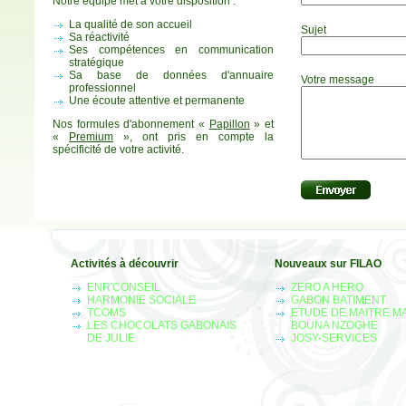
Notre équipe met à votre disposition :
La qualité de son accueil
Sujet
Sa réactivité
Ses compétences en communication
stratégique
Sa base de données d'annuaire
Votre message
professionnel
Une écoute attentive et permanente
Nos formules d'abonnement «
Papillon
» et
«
Premium
», ont pris en compte la
spécificité de votre activité.
Activités à découvrir
Nouveaux sur FILAO
ENR'CONSEIL
ZERO A HERO
HARMONIE SOCIALE
GABON BATIMENT
TCOMS
ETUDE DE MAITRE M
LES CHOCOLATS GABONAIS
BOUNA NZOGHE
DE JULIE
JOSY-SERVICES